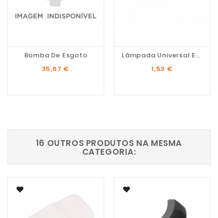
Bomba De Esgoto
Lâmpada Universal E14...
Preço
Preço
35,67 €
1,53 €
16 OUTROS PRODUTOS NA MESMA
CATEGORIA: