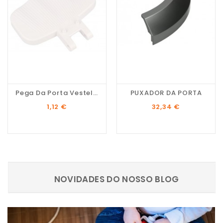
Pega Da Porta Vestel...
PUXADOR DA PORTA
Preço
Preço
1,12 €
32,34 €
NOVIDADES DO NOSSO BLOG