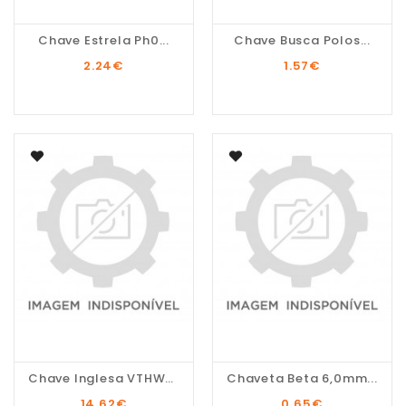
Chave Estrela Ph0...
Chave Busca Polos...
2.24
€
1.57
€
Chave Inglesa VTHW-012
Chaveta Beta 6,0mm...
14.62
€
0.65
€