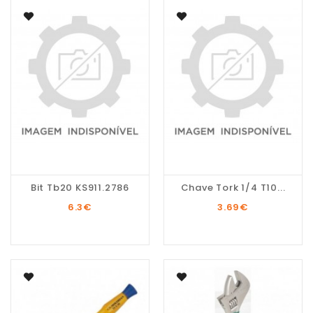
Bit Tb20 KS911.2786
Chave Tork 1/4 T10...
6.3
€
3.69
€