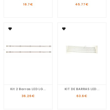
16.7
€
45.77
€
Kit 2 Barras LED LG...
KIT DE BARRAS LED...
36.26
€
63.6
€