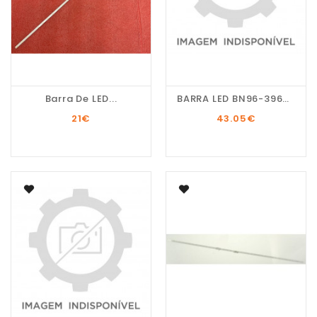
Barra De LED...
BARRA LED BN96-39673A...
21
€
43.05
€