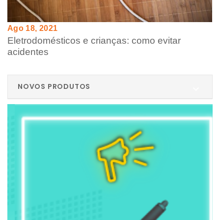
Ago 18, 2021
Jun 23, 2021
Eletrodomésticos e crianças: como evitar
Preparado para conhecer o Ar Condicionado
acidentes
ideal para a sua casa?
NOVOS PRODUTOS
