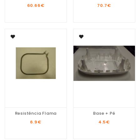
60.66
€
70.7
€
Resistência Flama
Base + Pé
6.9
€
4.5
€