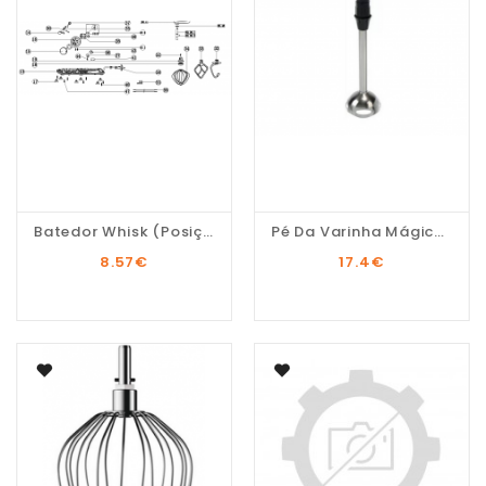
Batedor Whisk (posição...
Pé Da Varinha Mágica -...
8.57
€
17.4
€