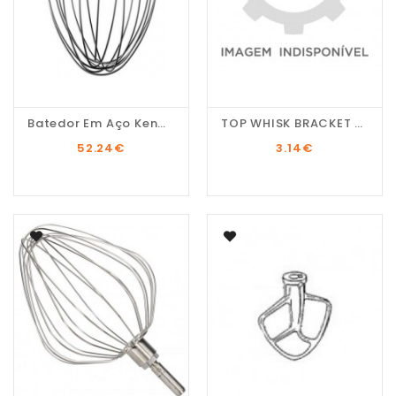
Batedor Em Aço Kenwood...
TOP WHISK BRACKET Pos.18
52.24
€
3.14
€