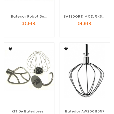
Batedor Robot De...
BATEDOR K MOD. 5KSM45
32.94
€
34.89
€
KIT De Batedores...
Batedor AW20011057