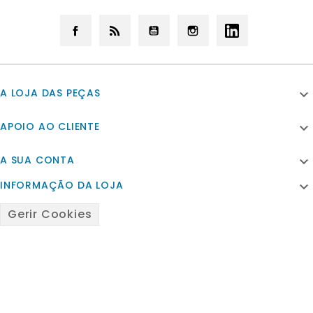
Facebook
Rss
YouTube
Instagram
LinkedIn
A LOJA DAS PEÇAS

APOIO AO CLIENTE

A SUA CONTA

INFORMAÇÃO DA LOJA

Gerir Cookies
© 2026 - Powered by Satfiel