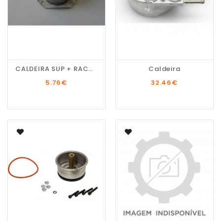
CALDEIRA SUP + RACORDS...
Caldeira
5.76
€
32.46
€