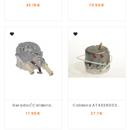
33.15
€
70.55
€
Gerador/Caldeira...
Caldeira AT4026003900
17.95
€
27.7
€