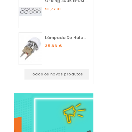
O-Ring 3X35 EPDM 75 SH (10...
91,77 €
Lâmpada De Halogénio...
35,66 €
Todos os novos produtos