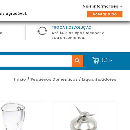
Contacte-nos
Entrar / Registar
Mais informações

ais agradável.
Aceitar tudo
TROCA E DEVOLUÇÃO
de
Até 14 dias após receber a
sua encomenda.

(0)

Início
Pequenos Domésticos
Liquidificadores