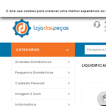
BEM-VINDO À LOJA DAS PEÇAS
- Peças E Acessórios
O site usa cookies para oferecer uma melhor experiência ao u
CATEGORIAS

Grandes Domésticos

LIQUIDIFIC
Pequenos Domésticos

Cuidado Pessoal

Imagem E Som

Informática
