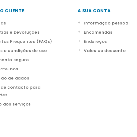
O CLIENTE
A SUA CONTA
gas
Informação pessoal
tias e Devoluções
Encomendas
ntas Frequentes (FAQs)
Endereços
s e condições de uso
Vales de desconto
ento seguro
cte-nos
ção de dados
 de contacto para
ades
o dos serviços