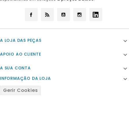
Facebook
Rss
YouTube
Instagram
LinkedIn
A LOJA DAS PEÇAS

APOIO AO CLIENTE

A SUA CONTA

INFORMAÇÃO DA LOJA

Gerir Cookies
© 2026 - Powered by Satfiel