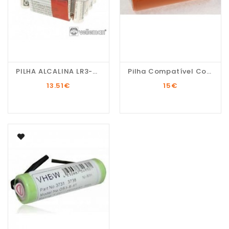
PILHA ALCALINA LR3-AAA...
Pilha Compatível Com...
13.51
€
15
€