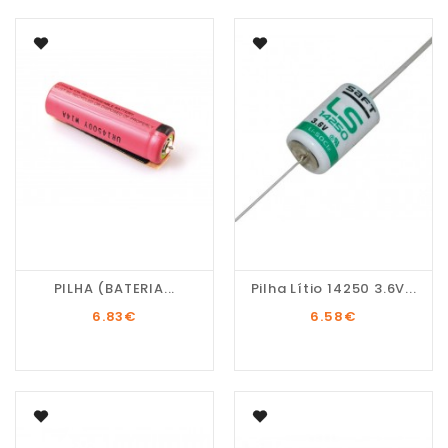
PILHA (BATERIA...
Pilha Lítio 14250 3.6V...
6.83
€
6.58
€