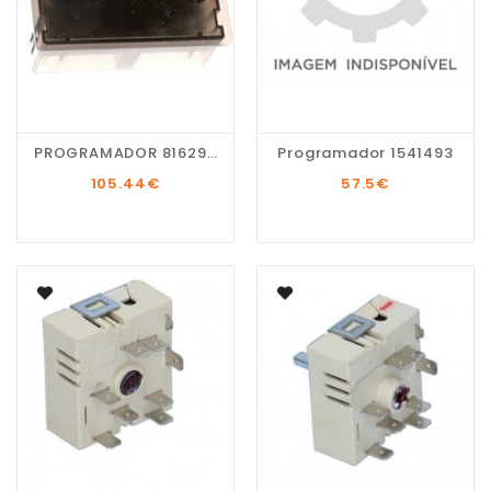
PROGRAMADOR 816291772
Programador 1541493
105.44
€
57.5
€