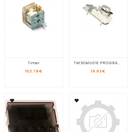
Timer
TM30MU01E PROGRAMADOR
102.78
€
19.93
€