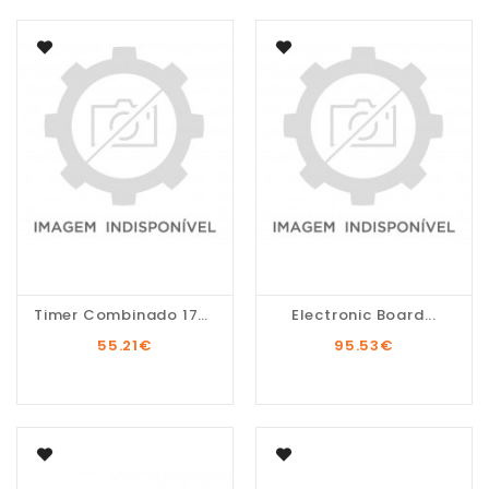
Timer Combinado 172341sat
Electronic Board...
55.21
€
95.53
€