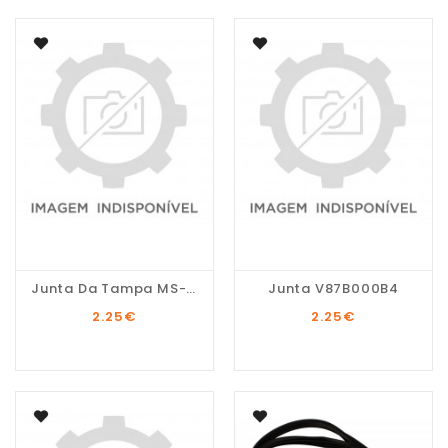
Junta Da Tampa MS-0A11812
Junta V87B000B4
2.25
€
2.25
€