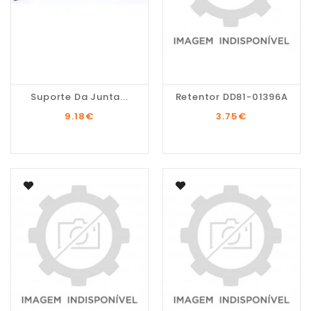
Suporte Da Junta...
Retentor DD81-01396A
9.18
€
3.75
€