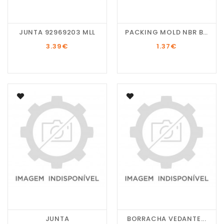
JUNTA 92969203 MLL
PACKING MOLD NBR BLACK...
3.39
€
1.37
€
JUNTA
BORRACHA VEDANTE...