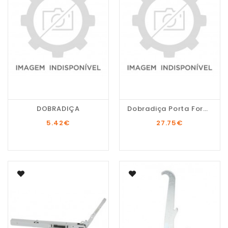
DOBRADIÇA
Dobradiça Porta Forno...
5.42
€
27.75
€