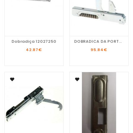
Dobradiça 12027250
DOBRADICA DA PORTA DO...
42.87
€
95.84
€