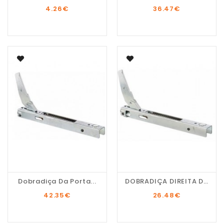
4.26
€
36.47
€
Dobradiça Da Porta...
DOBRADIÇA DIREITA DA...
42.35
€
26.48
€