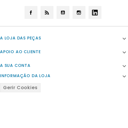
Facebook
Rss
YouTube
Instagram
LinkedIn
A LOJA DAS PEÇAS

APOIO AO CLIENTE

A SUA CONTA

INFORMAÇÃO DA LOJA

Gerir Cookies
© 2026 - Powered by Satfiel