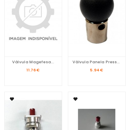
Válvula Magefesa...
Válvula Panela Pressão...
11.76
€
5.94
€