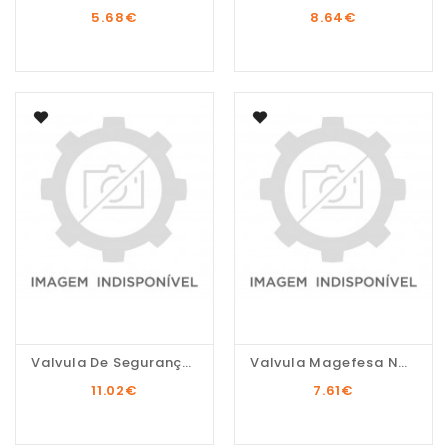
5.68
€
8.64
€
Valvula De Segurança...
Valvula Magefesa Nova...
11.02
€
7.61
€