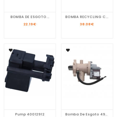
BOMBA DE ESGOTO...
BOMBA RECYCLING C00372735
22.19
€
38.08
€
Pump 40012912
Bomba De Esgoto 49124594