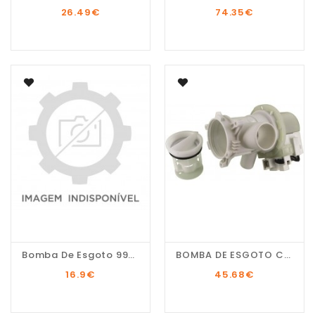
26.49
€
74.35
€
Bomba De Esgoto 99353
BOMBA DE ESGOTO C00912661
16.9
€
45.68
€