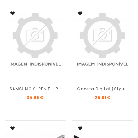
SAMSUNG S-PEN EJ-PN970...
Caneta Digital (Stylus...
35.95
€
25.81
€