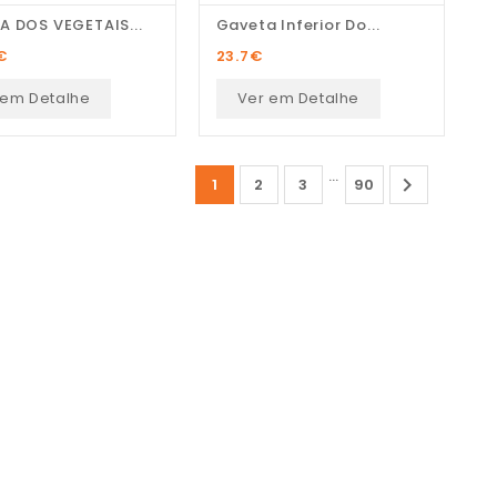
A DOS VEGETAIS...
Gaveta Inferior Do...
€
23.7
€
 em Detalhe
Ver em Detalhe
…

1
2
3
90