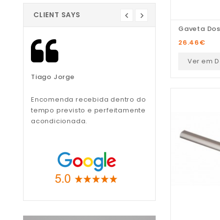
CLIENT SAYS
Gaveta Dos
26.46
€
Ver em D
Tiago Jorge
Liliana Teixeira
Encomenda recebida dentro do
Recomendo, muito
tempo previsto e perfeitamente
profissionais.
acondicionada.