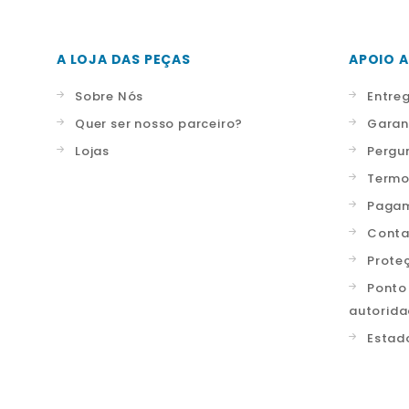
A LOJA DAS PEÇAS
APOIO A
Sobre Nós
Entre
Quer ser nosso parceiro?
Garan
Lojas
Pergu
Termo
Pagam
Conta
Prote
Ponto
autorid
Estad