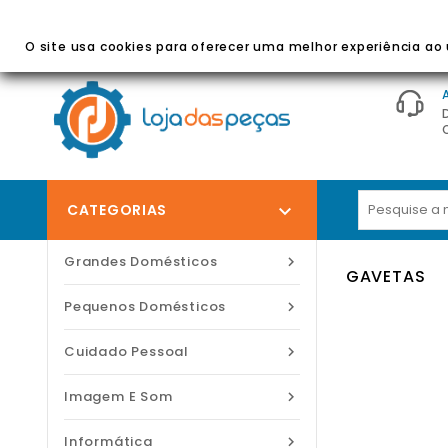
BEM-VINDO À LOJA DAS PEÇAS
- Peças E Acessórios
O site usa cookies para oferecer uma melhor experiência ao u
CATEGORIAS

Grandes Domésticos

GAVETAS
Pequenos Domésticos

Cuidado Pessoal

Imagem E Som

Informática
