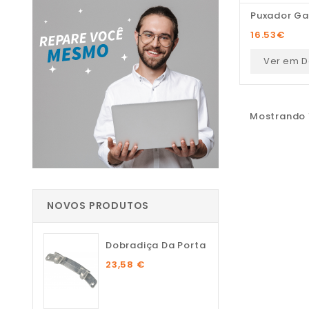
Puxador Ga
16.53
€
Ver em D
Mostrando 1
NOVOS PRODUTOS
Dobradiça Da Porta
23,58 €