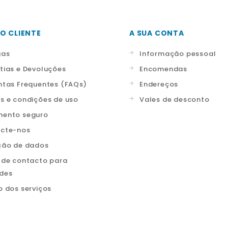
O CLIENTE
A SUA CONTA
gas
Informação pessoal
tias e Devoluções
Encomendas
ntas Frequentes (FAQs)
Endereços
s e condições de uso
Vales de desconto
ento seguro
cte-nos
ção de dados
 de contacto para
ades
o dos serviços