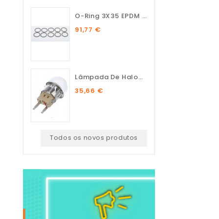
O-Ring 3X35 EPDM 75 SH (10...
91,77 €
Lâmpada De Halogénio...
35,66 €
Todos os novos produtos