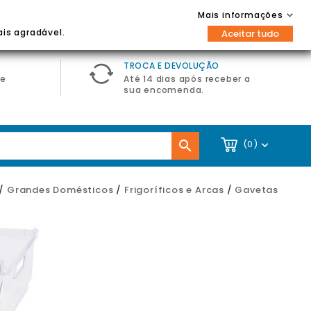
Contacte-nos
Entrar / Registar
Mais informações

ais agradável.
Aceitar tudo
TROCA E DEVOLUÇÃO
de
Até 14 dias após receber a
sua encomenda.

(0)

Grandes Domésticos
Frigoríficos e Arcas
Gavetas