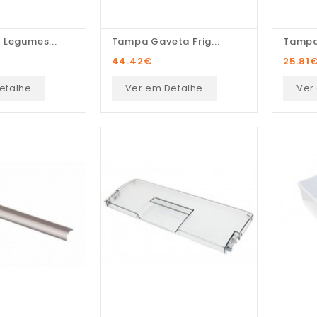
 Legumes...
Tampa Gaveta Frig...
Tampa
44.42
€
25.81
etalhe
Ver em Detalhe
Ver
Pedro Pereira
Recomendo! Variedade de
peças e excelente serviço
personalizado.