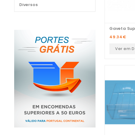
Diversos
Gaveta Supe
49.34
€
Ver em D