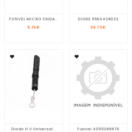
FUSIVEL MICRO ONDAS...
DIODE 5550428022
5.15
€
36.73
€
Diodo H.V Universal...
Fusivel 4055288676