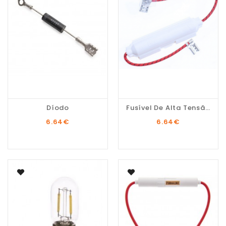
Díodo
Fusível De Alta Tensão...
6.64
€
6.64
€