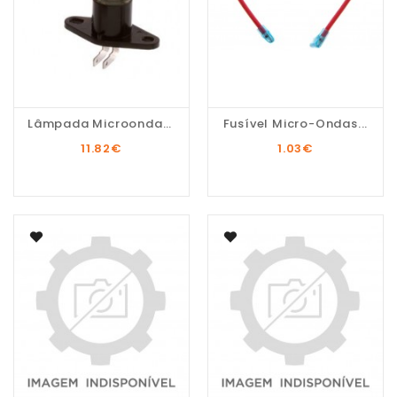
Lâmpada Microondas...
Fusível Micro-Ondas...
11.82
€
1.03
€