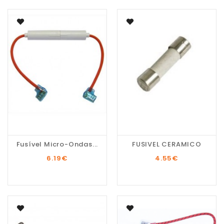
Fusível Micro-Ondas...
FUSIVEL CERAMICO
6.19
€
4.55
€