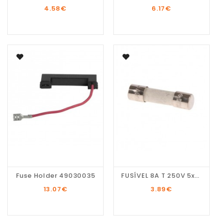
4.58
€
6.17
€
Fuse Holder 49030035
FUSÍVEL 8A T 250V 5x20mm
13.07
€
3.89
€