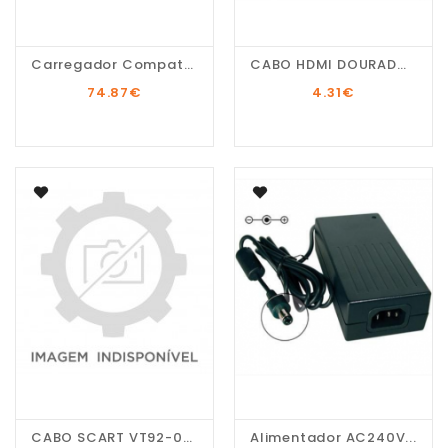
Carregador Compatível...
CABO HDMI DOURADO...
74.87
€
4.31
€
CABO SCART VT92-004/5A
Alimentador AC240V...