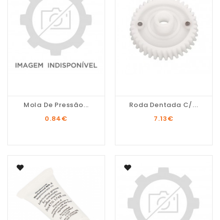
Mola De Pressão...
Roda Dentada C/...
0.84
€
7.13
€