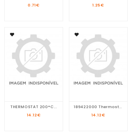
0.71
€
1.25
€
THERMOSTAT 200°C...
189422000 Thermostat...
14.12
€
14.12
€