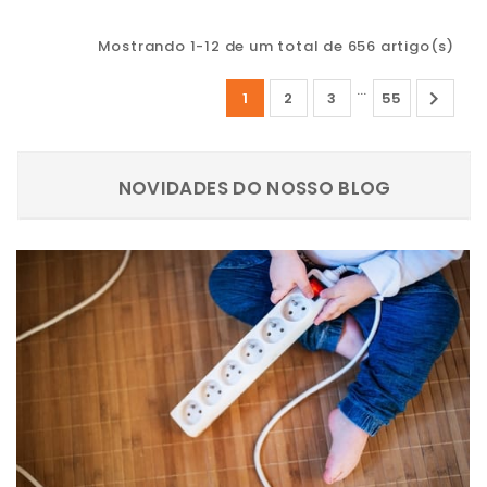
Mostrando 1-12 de um total de 656 artigo(s)
…

1
2
3
55
NOVIDADES DO NOSSO BLOG
NOVIDADES DO NOSSO BLOG