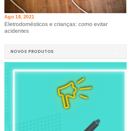
Ago 18, 2021
Jun 23, 2021
Eletrodomésticos e crianças: como evitar
Preparado para conhecer o Ar Condicionado
acidentes
ideal para a sua casa?
NOVOS PRODUTOS
