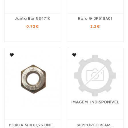
Junta Bar 534710
Raro G DP518A01
0.72
€
2.2
€
PORCA M10X1,25 UNI558
SUPPORT CREAM...