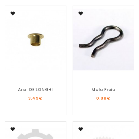
Anel DE'LONGHI
Mola Freio
3.49
€
0.98
€