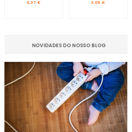
Preço
Preço
6,37 €
3,05 €
NOVIDADES DO NOSSO BLOG