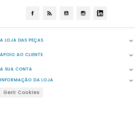
Facebook
Rss
YouTube
Instagram
LinkedIn
A LOJA DAS PEÇAS

APOIO AO CLIENTE

A SUA CONTA

INFORMAÇÃO DA LOJA

Gerir Cookies
© 2026 - Powered by Satfiel