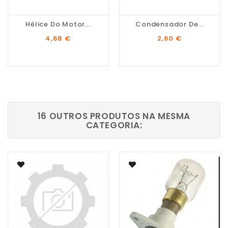
Hélice Do Motor...
Condensador De...
Preço
Preço
4,68 €
2,60 €
16 OUTROS PRODUTOS NA MESMA
CATEGORIA: