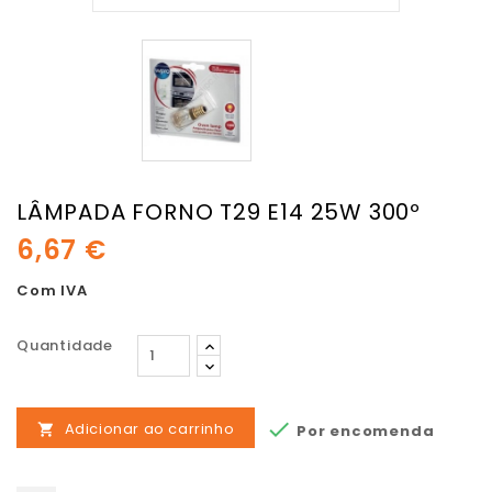
LÂMPADA FORNO T29 E14 25W 300º
6,67 €
Com IVA
Quantidade

Adicionar ao carrinho
Por encomenda
