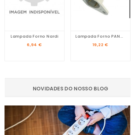
Lampada Forno Nardi
Lampada Forno PANASONIC
Preço
Preço
6,94 €
19,22 €
NOVIDADES DO NOSSO BLOG