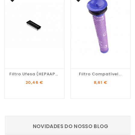
Filtro Ufesa (HEPAAP5150)
Filtro Compatível...
Preço
Preço
20,46 €
8,61 €
NOVIDADES DO NOSSO BLOG