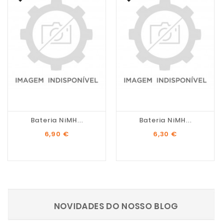
Bateria NiMH...
Bateria NiMH...
Preço
Preço
6,90 €
6,30 €
NOVIDADES DO NOSSO BLOG