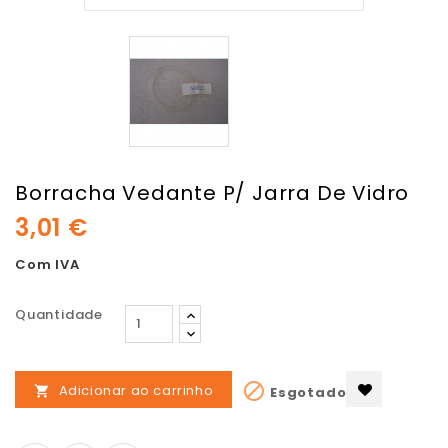
Borracha Vedante P/ Jarra De Vidro
3,01 €
Com IVA
Quantidade

Adicionar ao carrinho
Esgotado
