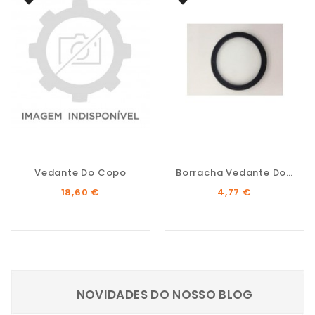
Vedante Do Copo
Borracha Vedante Do...
Preço
Preço
18,60 €
4,77 €
NOVIDADES DO NOSSO BLOG