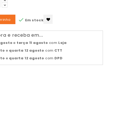

rrinho
Em stock
a e receba em...
agosto
e
terça 11 agosto
com
Loja
sto
e
quarta 12 agosto
com
CTT
sto
e
quarta 12 agosto
com
DPD