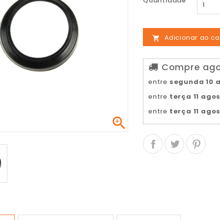
Quantidade
Adicionar ao ca

Compre agor
entre
segunda 10 
entre
terça 11 ago
entre
terça 11 ago
