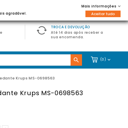
Contacte-nos
Entrar / Registar
Mais informações

ais agradável.
Aceitar tudo
TROCA E DEVOLUÇÃO
de
Até 14 dias após receber a
sua encomenda.

(0)

Vedante Krups MS-0698563
dante Krups MS-0698563