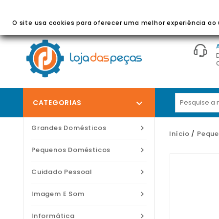
BEM-VINDO À LOJA DAS PEÇAS
- Peças E Acessórios
O site usa cookies para oferecer uma melhor experiência ao u
CATEGORIAS

Grandes Domésticos

Início
Peque
Pequenos Domésticos

Cuidado Pessoal

Imagem E Som

Informática
