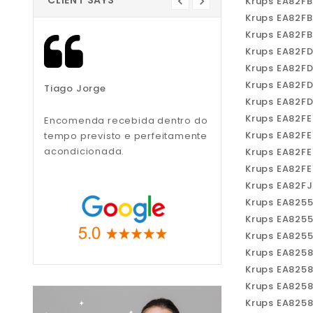
CLIENT SAYS
Krups EA82F
Krups EA82F
Krups EA82F
Krups EA82F
Krups EA82F
Krups EA82F
Tiago Jorge
Liliana Teixeira
Krups EA82F
Krups EA82F
Encomenda recebida dentro do
Recomendo, muito
Krups EA82F
tempo previsto e perfeitamente
profissionais.
acondicionada.
Krups EA82F
Krups EA82F
Krups EA82F
Krups EA825
Krups EA825
Krups EA825
Krups EA825
Krups EA825
Krups EA825
Krups EA825