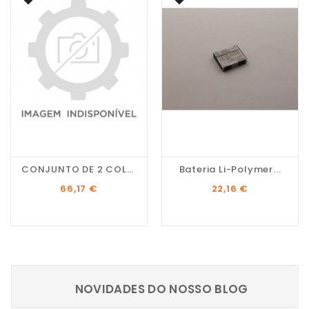
CONJUNTO DE 2 COLUNAS...
Bateria Li-Polymer...
Preço
Preço
66,17 €
22,16 €
NOVIDADES DO NOSSO BLOG