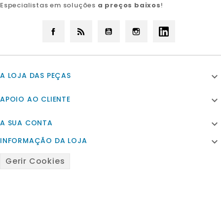
Especialistas em soluções
a preços baixos
!
Facebook
Rss
YouTube
Instagram
LinkedIn
A LOJA DAS PEÇAS

APOIO AO CLIENTE

A SUA CONTA

INFORMAÇÃO DA LOJA

Gerir Cookies
© 2026 - Powered by Satfiel