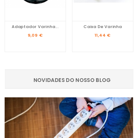
Adaptador Varinha...
Caixa De Varinha
Preço
Preço
9,09 €
11,44 €
NOVIDADES DO NOSSO BLOG