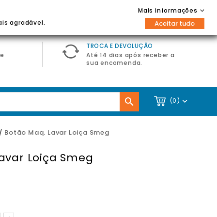
Contacte-nos
Entrar / Registar
Mais informações

ais agradável.
Aceitar tudo
TROCA E DEVOLUÇÃO
de
Até 14 dias após receber a
sua encomenda.

(0)

Botão Maq. Lavar Loiça Smeg
avar Loiça Smeg