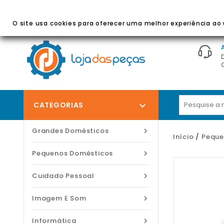
BEM-VINDO À LOJA DAS PEÇAS
- Peças E Acessórios
O site usa cookies para oferecer uma melhor experiência ao u
CATEGORIAS

Grandes Domésticos

Início
Peque
Pequenos Domésticos

Cuidado Pessoal

Imagem E Som

Informática
