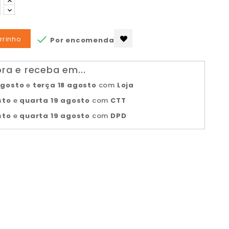

rrinho
Por encomenda
a e receba em...
agosto
e
terça 18 agosto
com
Loja
sto
e
quarta 19 agosto
com
CTT
sto
e
quarta 19 agosto
com
DPD