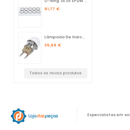
O-Ring 3X35 EPDM 75 SH (10...
91,77 €
Lâmpada De Halogénio...
35,66 €
Todos os novos produtos
Especialistas em s