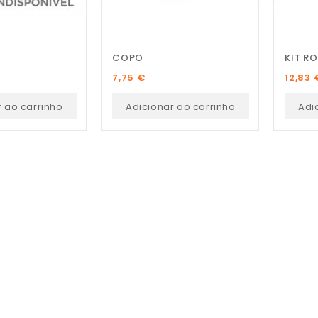
COPO
KIT R
Preço
Preço
7,75 €
12,83 
Pedro Pereira
r ao carrinho
Adicionar ao carrinho
Adi
Recomendo! Variedade de
peças e excelente serviço
personalizado.