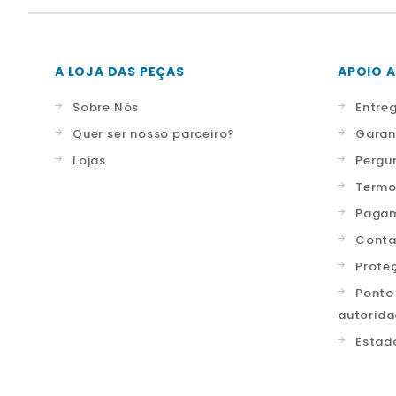
A LOJA DAS PEÇAS
APOIO A
Sobre Nós
Entre
Quer ser nosso parceiro?
Garan
Lojas
Pergu
Termo
Pagam
Conta
Prote
Ponto
autorid
Estad