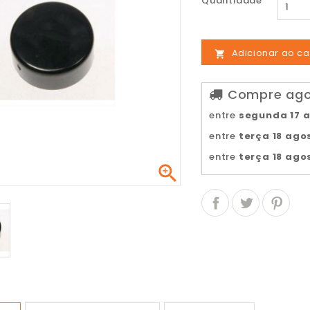
Quantidade
Adicionar ao ca

Compre agor
entre
segunda 17 
entre
terça 18 ago
entre
terça 18 ago
