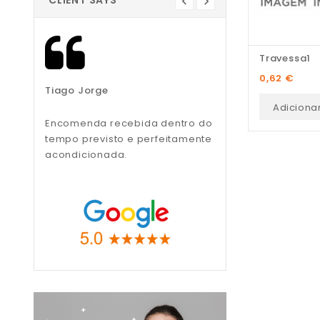
CLIENT SAYS
Travessa1
Preço
0,62 €
Tiago Jorge
Liliana Teixeira
Adiciona
Encomenda recebida dentro do
Recomendo, muito
tempo previsto e perfeitamente
profissionais.
acondicionada.