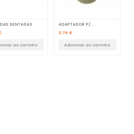
ODAS DENTADAS
ADAPTADOR P/...
Preço
P
€
3,79 €
1
cionar ao carrinho
Adicionar ao carrinho