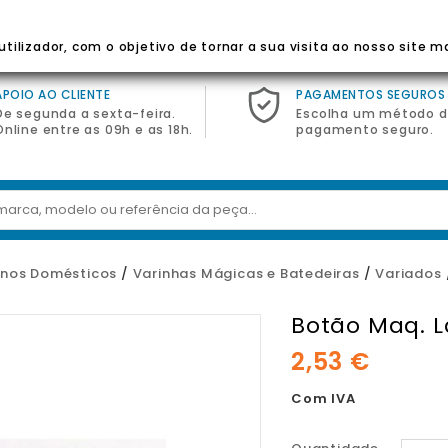
 Para Eletrodomésticos
tilizador, com o objetivo de tornar a sua visita ao nosso site m
APOIO AO CLIENTE
PAGAMENTOS SEGUROS
De segunda a sexta-feira.
Escolha um método 
Online entre as 09h e as 18h.
pagamento seguro.
nos Domésticos
Varinhas Mágicas e Batedeiras
Variados
Botão Maq. L
2,53 €
Com IVA