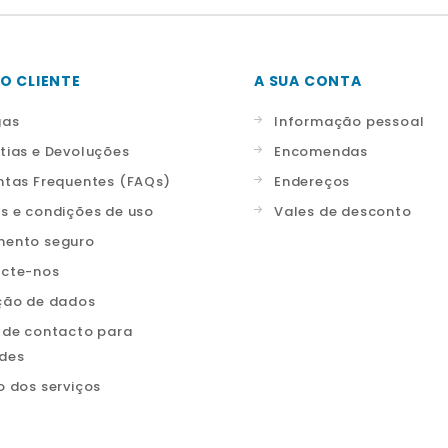
O CLIENTE
A SUA CONTA
gas
Informação pessoal
tias e Devoluções
Encomendas
ntas Frequentes (FAQs)
Endereços
s e condições de uso
Vales de desconto
ento seguro
cte-nos
ção de dados
 de contacto para
ades
o dos serviços