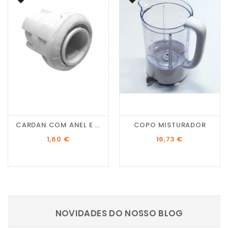
CARDAN COM ANEL E ANILHA
COPO MISTURADOR
Preço
Preço
1,60 €
16,73 €
NOVIDADES DO NOSSO BLOG