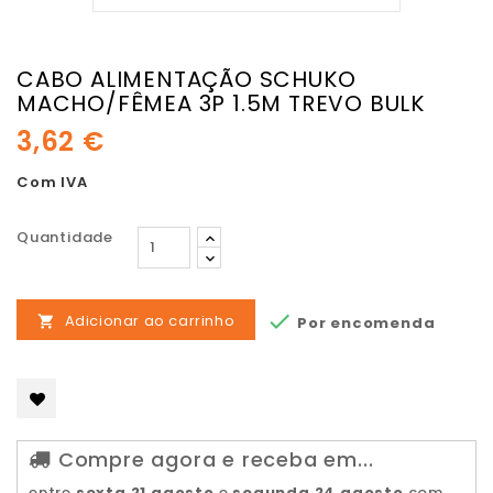
CABO ALIMENTAÇÃO SCHUKO
MACHO/FÊMEA 3P 1.5M TREVO BULK
3,62 €
Com IVA
Quantidade

Adicionar ao carrinho
Por encomenda

Compre agora e receba em...
entre
sexta 21 agosto
e
segunda 24 agosto
com