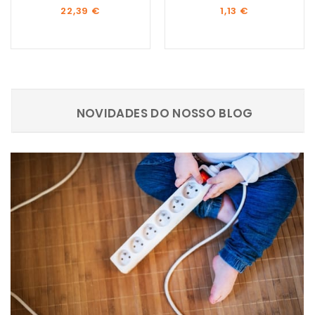
Preço
Preço
22,39 €
1,13 €
NOVIDADES DO NOSSO BLOG