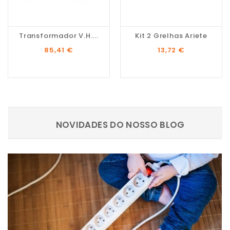
Transformador V.H....
Kit 2 Grelhas Ariete
Preço
Preço
85,41 €
13,72 €
NOVIDADES DO NOSSO BLOG