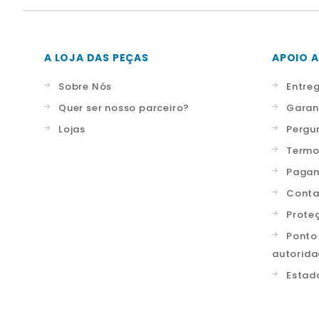
A LOJA DAS PEÇAS
APOIO A
Sobre Nós
Entre
Quer ser nosso parceiro?
Garan
Lojas
Pergu
Termo
Pagam
Conta
Prote
Ponto
autorid
Estad