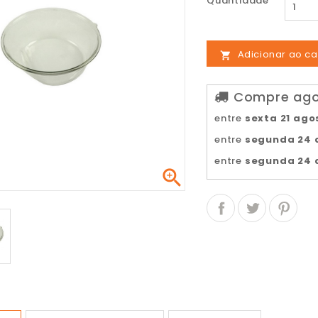
Quantidade
Adicionar ao ca

Compre agor
entre
sexta 21 ago
entre
segunda 24 
entre
segunda 24 
