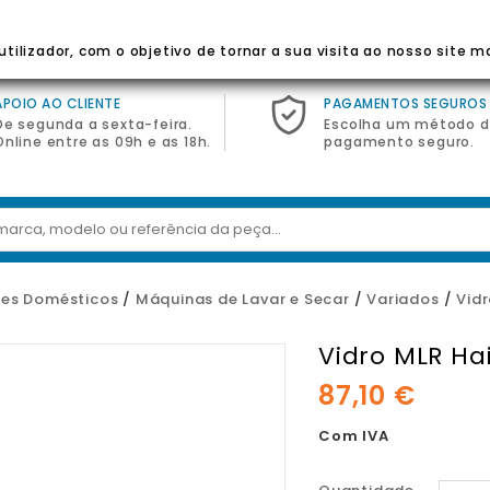
 Para Eletrodomésticos
tilizador, com o objetivo de tornar a sua visita ao nosso site m
APOIO AO CLIENTE
PAGAMENTOS SEGUROS
De segunda a sexta-feira.
Escolha um método 
Online entre as 09h e as 18h.
pagamento seguro.
es Domésticos
Máquinas de Lavar e Secar
Variados
Vid
Vidro MLR Ha
87,10 €
Com IVA