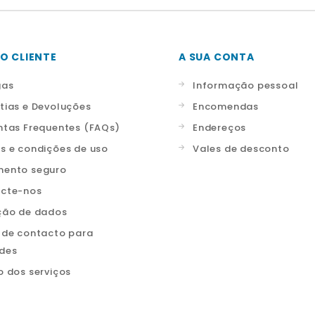
O CLIENTE
A SUA CONTA
gas
Informação pessoal
tias e Devoluções
Encomendas
ntas Frequentes (FAQs)
Endereços
s e condições de uso
Vales de desconto
ento seguro
cte-nos
ção de dados
 de contacto para
ades
o dos serviços