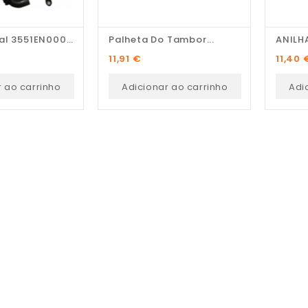
Cuba Frontal 3551EN0002U
Palheta Do Tambor...
ANILH
Preço
Preço
11,91 €
11,40 
r ao carrinho
Adicionar ao carrinho
Adi
Pedro Pereira
Recomendo! Variedade de
peças e excelente serviço
personalizado.