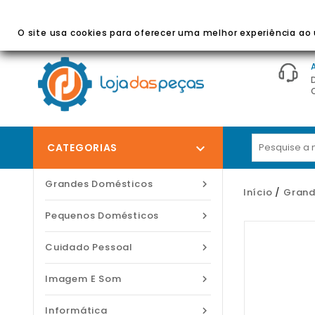
BEM-VINDO À LOJA DAS PEÇAS
- Peças E Acessórios
O site usa cookies para oferecer uma melhor experiência ao u
CATEGORIAS

Grandes Domésticos

Início
Grand
Pequenos Domésticos

Cuidado Pessoal

Imagem E Som

Informática
