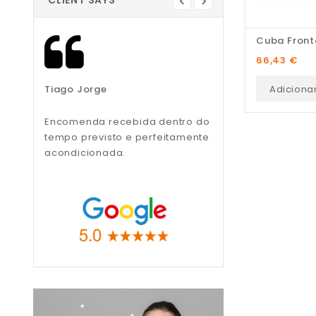
CLIENT SAYS
Preço
66,43 €
Adiciona
Tiago Jorge
Liliana Teixeira
Encomenda recebida dentro do
Recomendo, muito
tempo previsto e perfeitamente
profissionais.
acondicionada.