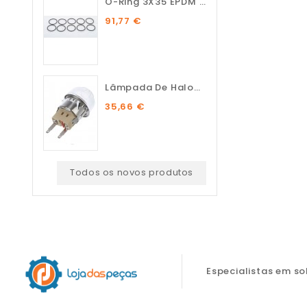
O-Ring 3X35 EPDM 75 SH (10...
91,77 €
Lâmpada De Halogénio...
35,66 €
Todos os novos produtos
Especialistas em s