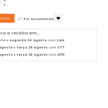

rrinho
Por encomenda
a e receba em...
sto
e
segunda 24 agosto
com
Loja
agosto
e
terça 25 agosto
com
CTT
agosto
e
terça 25 agosto
com
DPD