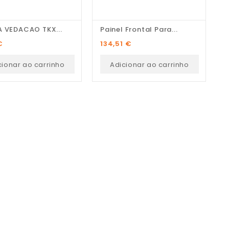
A VEDACAO TKX...
Painel Frontal Para...
V
Preço
P
€
134,51 €
1
cionar ao carrinho
Adicionar ao carrinho