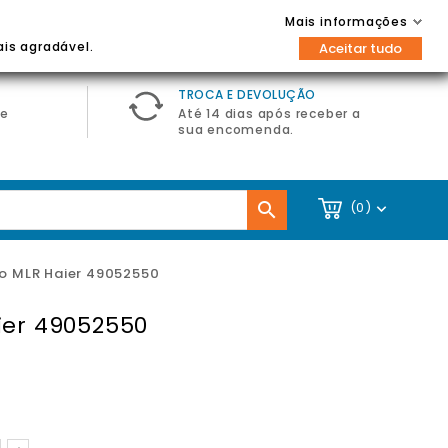
Contacte-nos
Entrar / Registar
Mais informações

ais agradável.
Aceitar tudo
TROCA E DEVOLUÇÃO
de
Até 14 dias após receber a
sua encomenda.

(0)

ro MLR Haier 49052550
ier 49052550