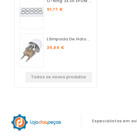
O-Ring 3X35 EPDM 75 SH (10...
91,77 €
Lâmpada De Halogénio...
35,66 €
Todos os novos produtos
Especialistas em s