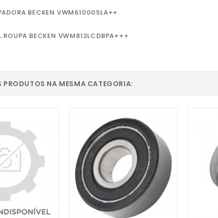
VADORA BECKEN VWM61000SLA++
L.ROUPA BECKEN VWM812LCDBPA+++
Pedro Pereira
S PRODUTOS NA MESMA CATEGORIA:
Recomendo! Variedade de
peças e excelente serviço
personalizado.