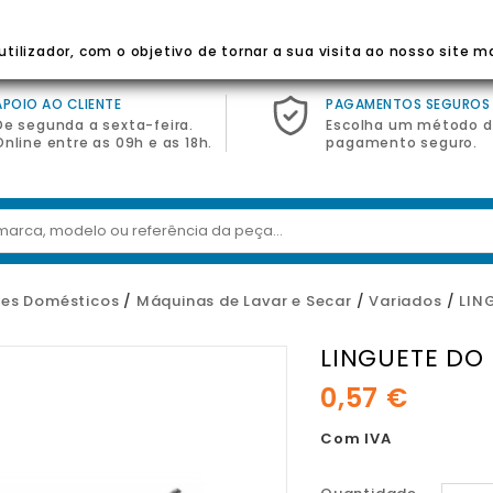
 Para Eletrodomésticos
tilizador, com o objetivo de tornar a sua visita ao nosso site m
APOIO AO CLIENTE
PAGAMENTOS SEGUROS
De segunda a sexta-feira.
Escolha um método 
Online entre as 09h e as 18h.
pagamento seguro.
es Domésticos
Máquinas de Lavar e Secar
Variados
LIN
LINGUETE DO
0,57 €
Com IVA