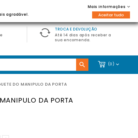
Contacte-nos
Entrar / Registar
Mais informações

ais agradável.
Aceitar tudo
TROCA E DEVOLUÇÃO
de
Até 14 dias após receber a
sua encomenda.

(0)

GUETE DO MANIPULO DA PORTA
 MANIPULO DA PORTA