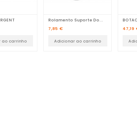
ERGENT
Rolamento Suporte Do...
Preço
Preço
7,85 €
47,19
r ao carrinho
Adicionar ao carrinho
Adi