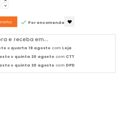

rrinho
Por encomenda
a e receba em...
sto
e
quarta 19 agosto
com
Loja
gosto
e
quinta 20 agosto
com
CTT
gosto
e
quinta 20 agosto
com
DPD