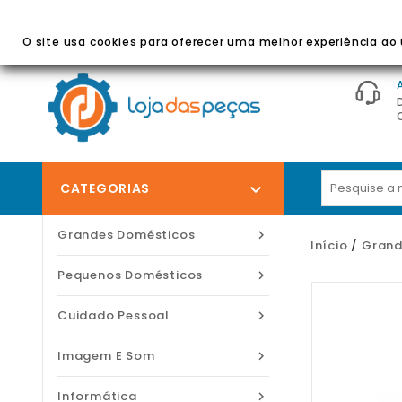
BEM-VINDO À LOJA DAS PEÇAS
- Peças E Acessórios
O site usa cookies para oferecer uma melhor experiência ao u
CATEGORIAS

Grandes Domésticos

Início
Grand
Pequenos Domésticos

Cuidado Pessoal

Imagem E Som

Informática
