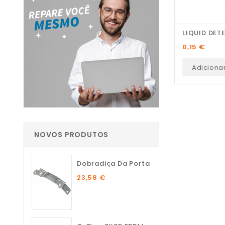
LIQUID DET
Preço
0,15 €
Adiciona
NOVOS PRODUTOS
Dobradiça Da Porta
23,58 €