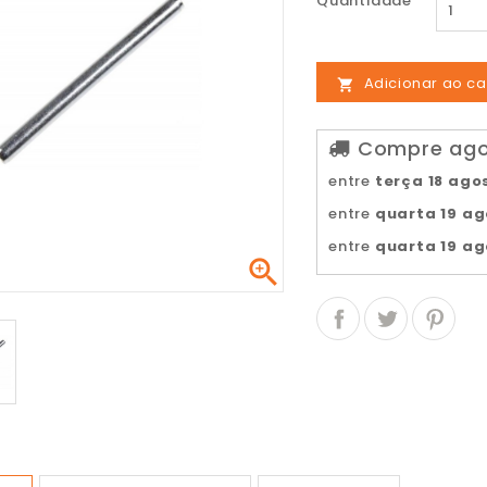
Quantidade
Adicionar ao ca

Compre agor
entre
terça 18 ago
entre
quarta 19 a
entre
quarta 19 a
