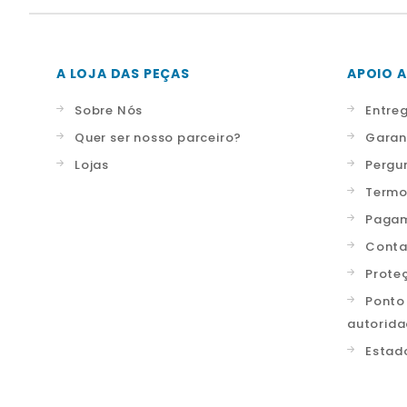
A LOJA DAS PEÇAS
APOIO A
Sobre Nós
Entre
Quer ser nosso parceiro?
Garan
Lojas
Pergu
Termo
Pagam
Conta
Prote
Ponto
autorid
Estad