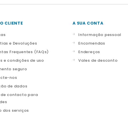
O CLIENTE
A SUA CONTA
gas
Informação pessoal
tias e Devoluções
Encomendas
ntas Frequentes (FAQs)
Endereços
s e condições de uso
Vales de desconto
ento seguro
cte-nos
ção de dados
 de contacto para
ades
o dos serviços