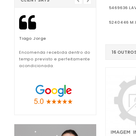
CLIENT SAYS
5469636 LA
5240446 M.
Tiago Jorge
Liliana Teixeira
16 OUTRO
Encomenda recebida dentro do
Recomendo, muito
tempo previsto e perfeitamente
profissionais.
acondicionada.