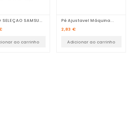
BOTAO SELEÇAO SAMSUNG...
Pé Ajustavel Máquina...
T
Preço
P
 €
2,83 €
4
cionar ao carrinho
Adicionar ao carrinho