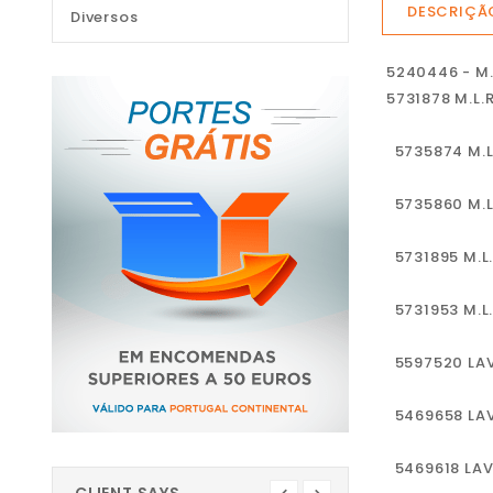
DESCRIÇÃ
Diversos
5240446 - M
5731878 M.L
5735874 M.
5735860 M.
5731895 M.L
5731953 M.
5597520 LA
5469658 LA
5469618 LA