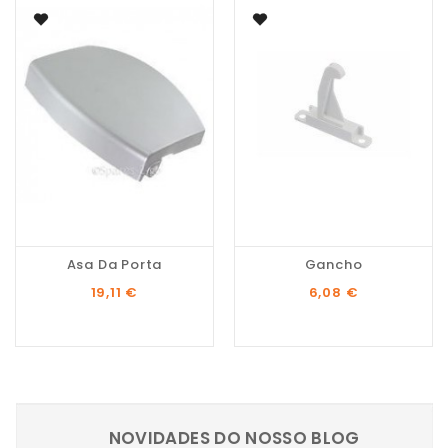
Asa Da Porta
Gancho
Preço
Preço
19,11 €
6,08 €
NOVIDADES DO NOSSO BLOG