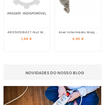
481250518427-Nut M6...
Anel Intermédio Maq....
Preço
Preço
1,48 €
4,90 €
NOVIDADES DO NOSSO BLOG