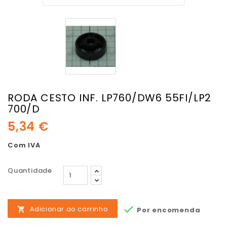
RODA CESTO INF. LP760/DW6 55FI/LP2
700/D
5,34 €
Com IVA
Quantidade

Adicionar ao carrinho
Por encomenda
