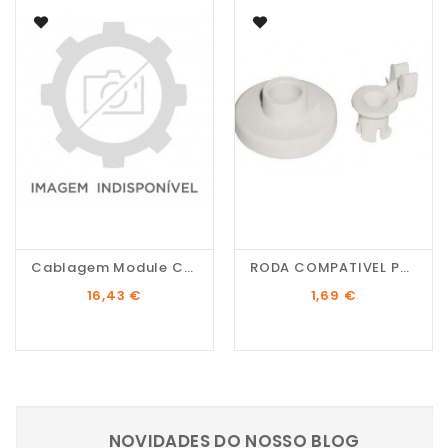
Cablagem Module C00373096
RODA COMPATIVEL PARA...
Preço
Preço
16,43 €
1,69 €
NOVIDADES DO NOSSO BLOG