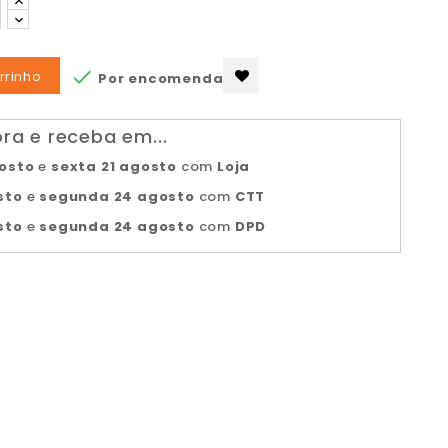

rrinho
Por encomenda
a e receba em...
gosto
e
sexta 21 agosto
com
Loja
sto
e
segunda 24 agosto
com
CTT
sto
e
segunda 24 agosto
com
DPD