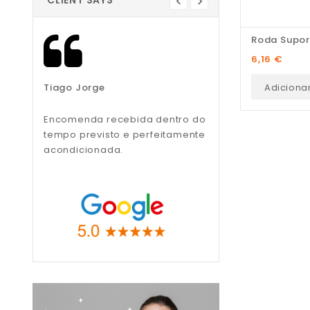
CLIENT SAYS
Roda Supor
Preço
6,16 €
Adiciona
Tiago Jorge
Liliana Teixeira
Encomenda recebida dentro do
Recomendo, muito
tempo previsto e perfeitamente
profissionais.
acondicionada.