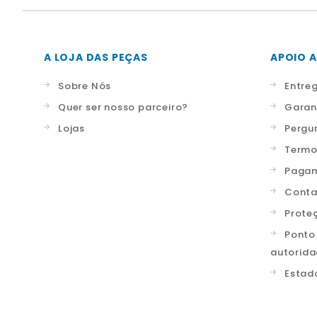
A LOJA DAS PEÇAS
APOIO A
Sobre Nós
Entre
Quer ser nosso parceiro?
Garan
Lojas
Pergu
Termo
Pagam
Conta
Prote
Ponto
autorid
Estad