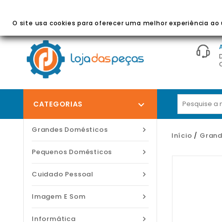
BEM-VINDO À LOJA DAS PEÇAS
- Peças E Acessórios
O site usa cookies para oferecer uma melhor experiência ao u
CATEGORIAS

Grandes Domésticos

Início
Grand
Pequenos Domésticos

Cuidado Pessoal

Imagem E Som

Informática
