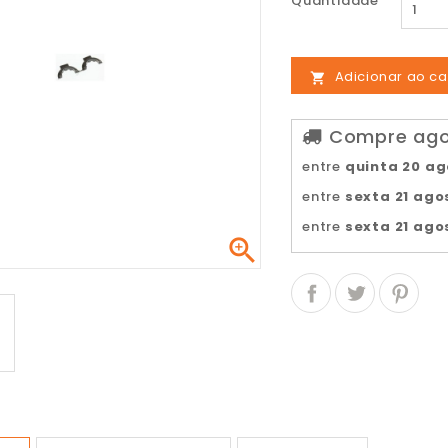
Quantidade
Adicionar ao ca

Compre agor
entre
quinta 20 a
entre
sexta 21 ago
entre
sexta 21 ago
