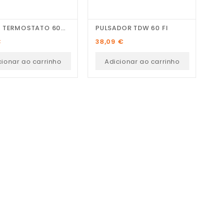
JUNTA TERMOSTATO 6002...
PULSADOR TDW 60 FI
T
Preço
P
€
38,09 €
4
cionar ao carrinho
Adicionar ao carrinho