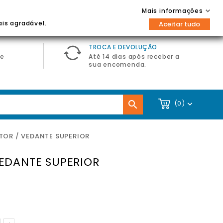
Contacte-nos
Entrar / Registar
Mais informações

ais agradável.
Aceitar tudo
TROCA E DEVOLUÇÃO
de
Até 14 dias após receber a
sua encomenda.

(0)

TOR / VEDANTE SUPERIOR
VEDANTE SUPERIOR