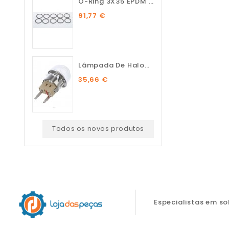
O-Ring 3X35 EPDM 75 SH (10...
91,77 €
Lâmpada De Halogénio...
35,66 €
Todos os novos produtos
Especialistas em s