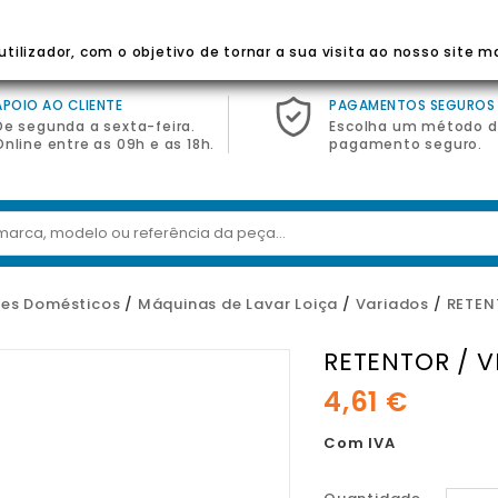
 Para Eletrodomésticos
tilizador, com o objetivo de tornar a sua visita ao nosso site m
APOIO AO CLIENTE
PAGAMENTOS SEGUROS
De segunda a sexta-feira.
Escolha um método 
Online entre as 09h e as 18h.
pagamento seguro.
es Domésticos
Máquinas de Lavar Loiça
Variados
RETEN
RETENTOR / 
4,61 €
Com IVA