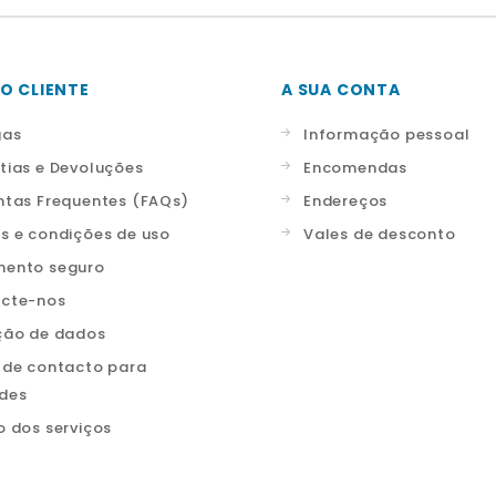
O CLIENTE
A SUA CONTA
gas
Informação pessoal
tias e Devoluções
Encomendas
ntas Frequentes (FAQs)
Endereços
s e condições de uso
Vales de desconto
ento seguro
cte-nos
ção de dados
 de contacto para
ades
o dos serviços