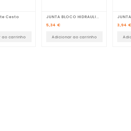
te Cesto
JUNTA BLOCO HIDRAULICO...
Preço
Preço
5,34 €
3,94 
r ao carrinho
Adicionar ao carrinho
Adi
Pedro Pereira
Recomendo! Variedade de
peças e excelente serviço
personalizado.