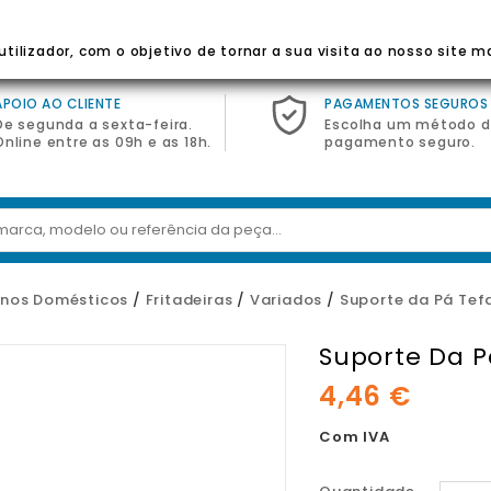
 Para Eletrodomésticos
tilizador, com o objetivo de tornar a sua visita ao nosso site m
APOIO AO CLIENTE
PAGAMENTOS SEGUROS
De segunda a sexta-feira.
Escolha um método 
Online entre as 09h e as 18h.
pagamento seguro.
nos Domésticos
Fritadeiras
Variados
Suporte da Pá Tef
Suporte Da P
4,46 €
Com IVA