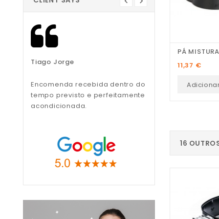
CLIENT SAYS
PÁ MISTUR
Tiago Jorge
Liliana Teixeira
Preço
11,37 €
Encomenda recebida dentro do
Recomendo, muito
Adiciona
tempo previsto e perfeitamente
profissionais.
acondicionada.
16 OUTRO