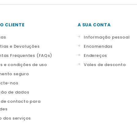
O CLIENTE
A SUA CONTA
gas
Informação pessoal
tias e Devoluções
Encomendas
ntas Frequentes (FAQs)
Endereços
s e condições de uso
Vales de desconto
ento seguro
cte-nos
ção de dados
 de contacto para
ades
o dos serviços