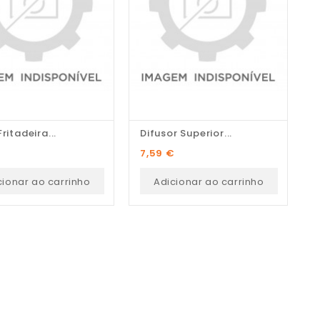
ritadeira...
Difusor Superior...
D
Preço
P
€
7,59 €
2
cionar ao carrinho
Adicionar ao carrinho