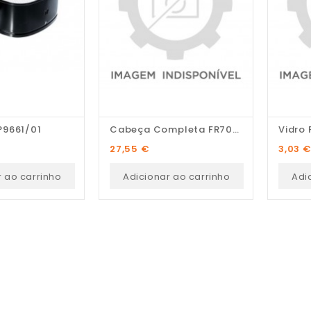
P9661/01
Cabeça Completa FR70030
Vidro F
Preço
Preço
27,55 €
3,03 
r ao carrinho
Adicionar ao carrinho
Adi