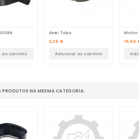
ADORA
Anel Tubo
Motor 
Pedro Pereira
Preço
Preço
2,35 €
15,50 
Recomendo! Variedade de
r ao carrinho
Adicionar ao carrinho
Adi
peças e excelente serviço
personalizado.
S PRODUTOS NA MESMA CATEGORIA: