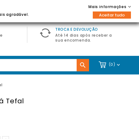
Contacte-nos
Entrar / Registar
Mais informações

ais agradável.
Aceitar tudo
TROCA E DEVOLUÇÃO
de
Até 14 dias após receber a
sua encomenda.

(0)

al
á Tefal