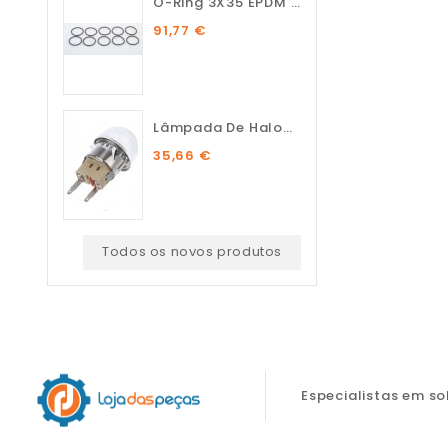
O-Ring 3X35 EPDM 75 SH (10...
91,77 €
Lâmpada De Halogénio...
35,66 €
Todos os novos produtos
Especialistas em s