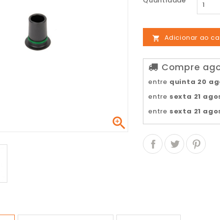
Quantidade
Adicionar ao ca

Compre agor
entre
quinta 20 a
entre
sexta 21 ago
entre
sexta 21 ago
