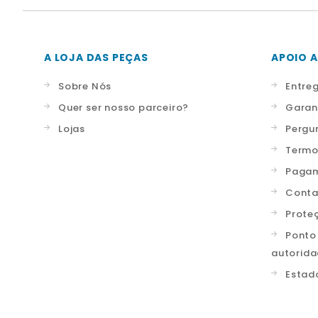
A LOJA DAS PEÇAS
APOIO A
Sobre Nós
Entre
Quer ser nosso parceiro?
Garan
Lojas
Pergu
Termo
Pagam
Conta
Prote
Ponto
autorid
Estad