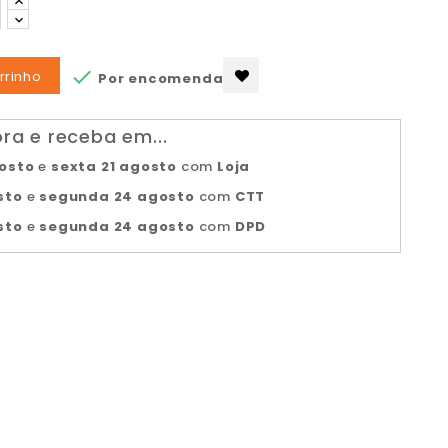

rrinho
Por encomenda
a e receba em...
gosto
e
sexta 21 agosto
com
Loja
sto
e
segunda 24 agosto
com
CTT
sto
e
segunda 24 agosto
com
DPD