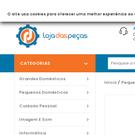
BEM-VINDO À LOJA DAS PEÇAS
- Peças E Acessórios
O site usa cookies para oferecer uma melhor experiência ao u
CATEGORIAS

Grandes Domésticos

Início
Peque
Pequenos Domésticos

Cuidado Pessoal

Imagem E Som

Informática
