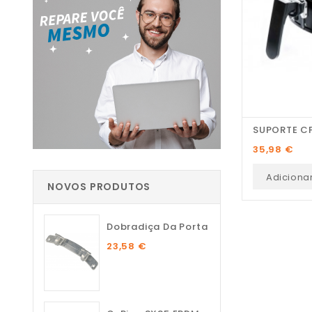
SUPORTE C
Preço
35,98 €
Adiciona
NOVOS PRODUTOS
Dobradiça Da Porta
23,58 €