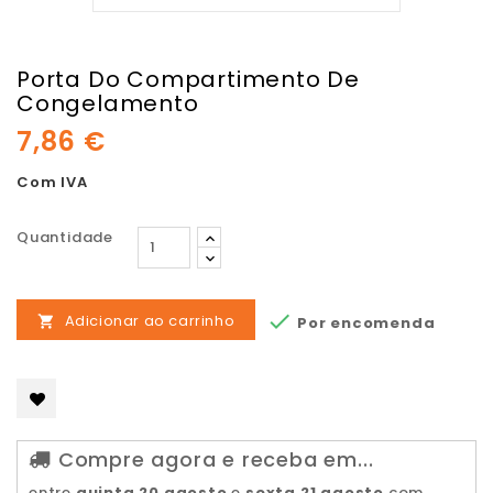
Porta Do Compartimento De
Congelamento
7,86 €
Com IVA
Quantidade

Adicionar ao carrinho
Por encomenda

Compre agora e receba em...
entre
quinta 20 agosto
e
sexta 21 agosto
com