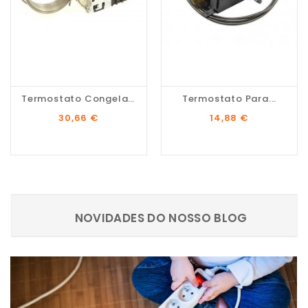
Termostato Congelador...
Termostato Para...
Preço
Preço
30,66 €
14,88 €
NOVIDADES DO NOSSO BLOG