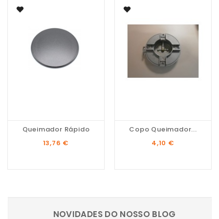
Queimador Rápido
Copo Queimador...
Preço
Preço
13,76 €
4,10 €
NOVIDADES DO NOSSO BLOG