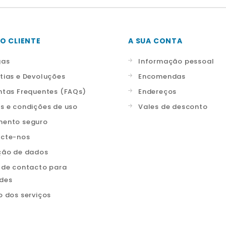
O CLIENTE
A SUA CONTA
gas
Informação pessoal
tias e Devoluções
Encomendas
ntas Frequentes (FAQs)
Endereços
s e condições de uso
Vales de desconto
ento seguro
cte-nos
ção de dados
 de contacto para
ades
o dos serviços