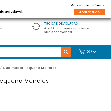
Contacte-nos
Entrar / Registar
Mais informações

ais agradável.
Aceitar tudo
TROCA E DEVOLUÇÃO
de
Até 14 dias após receber a
sua encomenda.

(0)

Queimador Pequeno Meireles
equeno Meireles