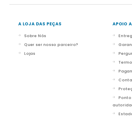
A LOJA DAS PEÇAS
APOIO A
Sobre Nós
Entre
Quer ser nosso parceiro?
Garan
Lojas
Pergu
Termo
Pagam
Conta
Prote
Ponto
autorid
Estad