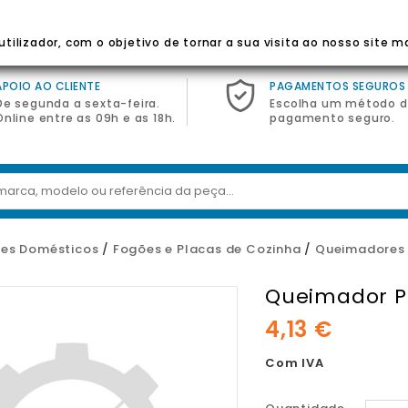
 Para Eletrodomésticos
tilizador, com o objetivo de tornar a sua visita ao nosso site m
APOIO AO CLIENTE
PAGAMENTOS SEGUROS
De segunda a sexta-feira.
Escolha um método 
Online entre as 09h e as 18h.
pagamento seguro.
es Domésticos
Fogões e Placas de Cozinha
Queimadores
Queimador P
4,13 €
Com IVA