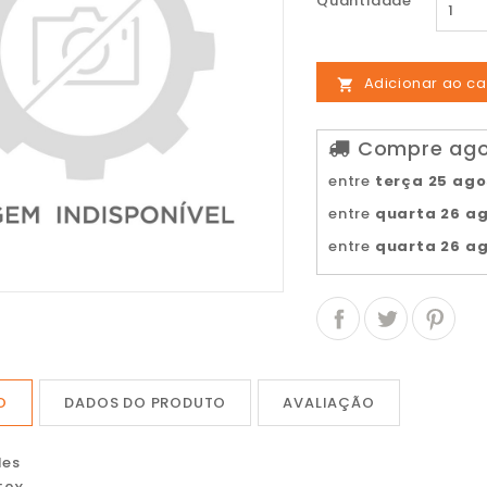
Quantidade
Adicionar ao ca

Compre agor
entre
terça 25 ag
entre
quarta 26 a
entre
quarta 26 a
O
DADOS DO PRODUTO
AVALIAÇÃO
les