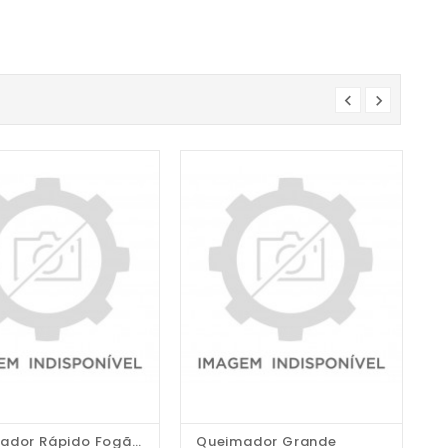
Queimador Rápido Fogão...
Queimador Grande
C