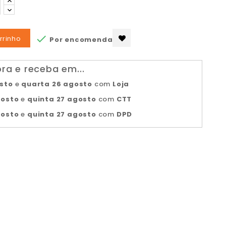

rrinho
Por encomenda
a e receba em...
osto
e
quarta 26 agosto
com
Loja
gosto
e
quinta 27 agosto
com
CTT
gosto
e
quinta 27 agosto
com
DPD