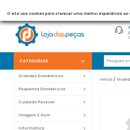
BEM-VINDO À LOJA DAS PEÇAS
- Peças E Acessórios
O site usa cookies para oferecer uma melhor experiência ao u
CATEGORIAS

Grandes Domésticos

Início
Grand
Pequenos Domésticos

Cuidado Pessoal

Imagem E Som

Informática
