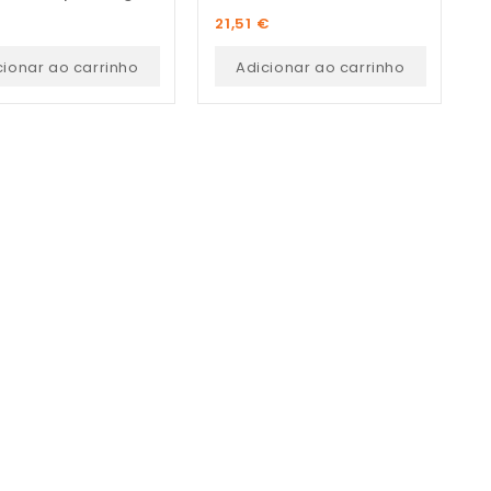
Preço
P
21,51 €
9
cionar ao carrinho
Adicionar ao carrinho