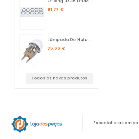
O-Ring 3X35 EPDM 75 SH (10...
91,77 €
Lâmpada De Halogénio...
35,66 €
Todos os novos produtos
Especialistas em s