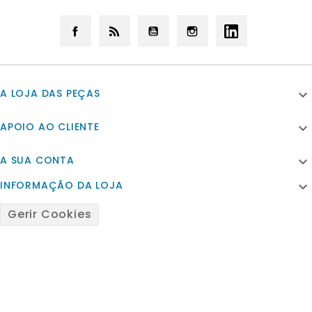
Facebook
Rss
YouTube
Instagram
LinkedIn
A LOJA DAS PEÇAS

APOIO AO CLIENTE

A SUA CONTA

INFORMAÇÃO DA LOJA

Gerir Cookies
© 2026 - Powered by Satfiel