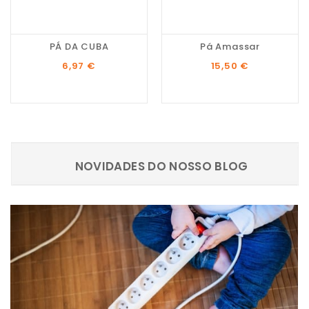
PÁ DA CUBA
Pá Amassar
Preço
Preço
6,97 €
15,50 €
NOVIDADES DO NOSSO BLOG