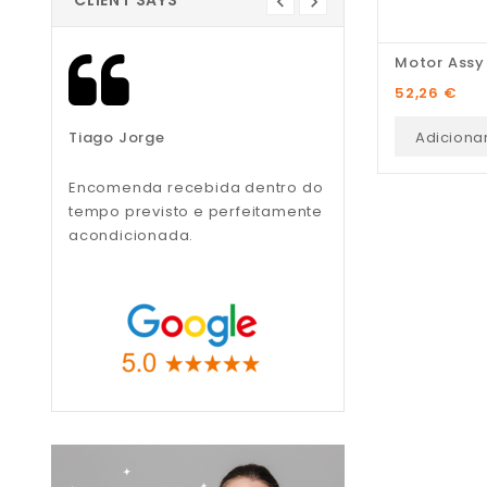
CLIENT SAYS
Preço
52,26 €
Adiciona
Tiago Jorge
Liliana Teixeira
Encomenda recebida dentro do
Recomendo, muito
tempo previsto e perfeitamente
profissionais.
acondicionada.