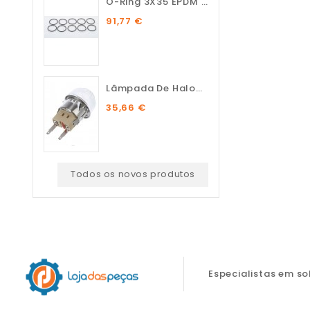
O-Ring 3X35 EPDM 75 SH (10...
91,77 €
Lâmpada De Halogénio...
35,66 €
Todos os novos produtos
Especialistas em s