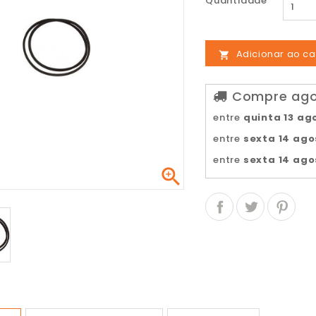
Quantidade
Adicionar ao ca

Compre agor
entre
quinta 13 ag
entre
sexta 14 ago
entre
sexta 14 ago
