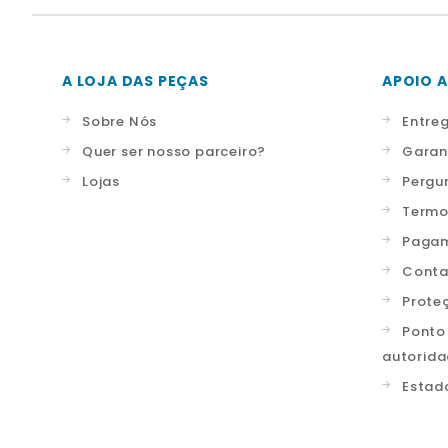
A LOJA DAS PEÇAS
APOIO A
Sobre Nós
Entre
Quer ser nosso parceiro?
Garan
Lojas
Pergu
Termo
Pagam
Conta
Prote
Ponto
autorid
Estad