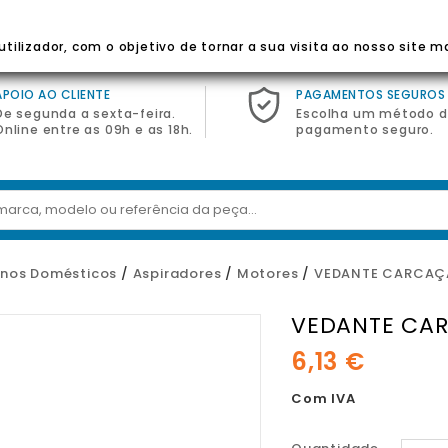
 Para Eletrodomésticos
tilizador, com o objetivo de tornar a sua visita ao nosso site m
APOIO AO CLIENTE
PAGAMENTOS SEGUROS
De segunda a sexta-feira.
Escolha um método 
Online entre as 09h e as 18h.
pagamento seguro.
nos Domésticos
Aspiradores
Motores
VEDANTE CARCAÇ
VEDANTE CA
6,13 €
Com IVA