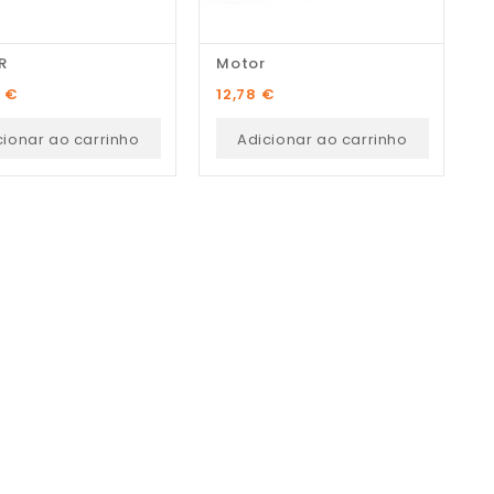
R
Motor
M
Preço
P
9 €
12,78 €
4
cionar ao carrinho
Adicionar ao carrinho