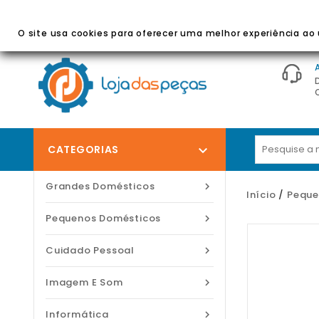
BEM-VINDO À LOJA DAS PEÇAS
- Peças E Acessórios
O site usa cookies para oferecer uma melhor experiência ao u
CATEGORIAS

Grandes Domésticos

Início
Peque
Pequenos Domésticos

Cuidado Pessoal

Imagem E Som

Informática
