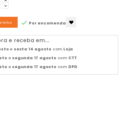

rrinho
Por encomenda
a e receba em...
osto
e
sexta 14 agosto
com
Loja
sto
e
segunda 17 agosto
com
CTT
sto
e
segunda 17 agosto
com
DPD