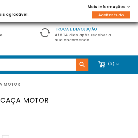
Contacte-nos
Entrar / Registar
Mais informações

ais agradável.
Aceitar tudo
TROCA E DEVOLUÇÃO
de
Até 14 dias após receber a
sua encomenda.

(0)

A MOTOR
RCAÇA MOTOR