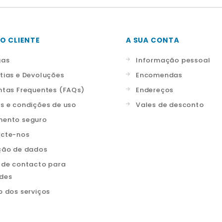
O CLIENTE
A SUA CONTA
gas
Informação pessoal
tias e Devoluções
Encomendas
ntas Frequentes (FAQs)
Endereços
s e condições de uso
Vales de desconto
ento seguro
cte-nos
ção de dados
 de contacto para
ades
o dos serviços