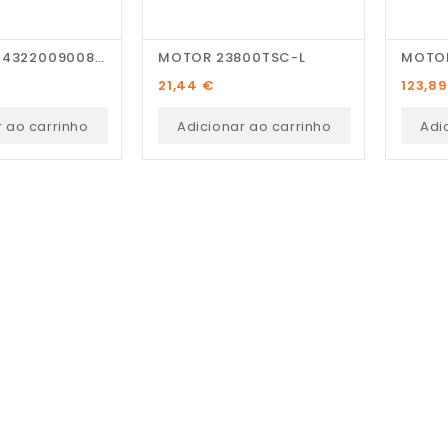
Motor Assy 432200900873
MOTOR 23800TSC-L
MOTO
Preço
Preço
21,44 €
123,8
r ao carrinho
Adicionar ao carrinho
Adi
Pedro Pereira
Recomendo! Variedade de
peças e excelente serviço
personalizado.