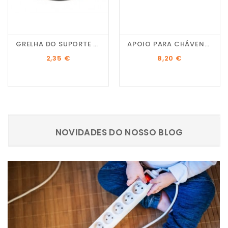
GRELHA DO SUPORTE DAS...
APOIO PARA CHÁVENAS
Preço
Preço
2,35 €
8,20 €
NOVIDADES DO NOSSO BLOG