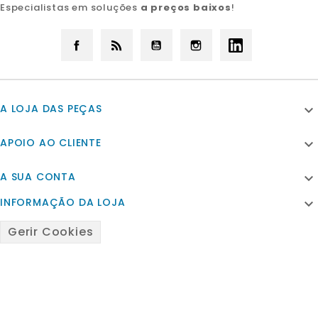
Especialistas em soluções
a preços baixos
!
Facebook
Rss
YouTube
Instagram
LinkedIn
A LOJA DAS PEÇAS

APOIO AO CLIENTE

A SUA CONTA

INFORMAÇÃO DA LOJA

Gerir Cookies
© 2026 - Powered by Satfiel