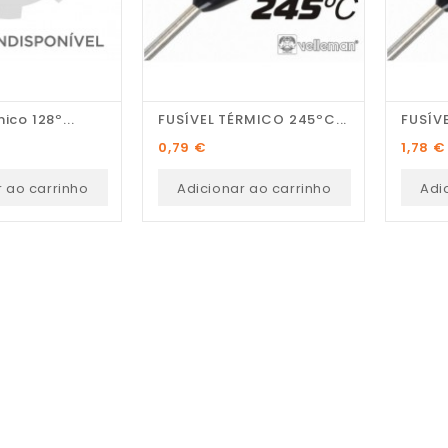
ico 128º...
FUSÍVEL TÉRMICO 245ºC...
FUSÍVE
Pedro Pereira
Preço
Preço
0,79 €
1,78 €
Recomendo! Variedade de
r ao carrinho
Adicionar ao carrinho
Adi
peças e excelente serviço
personalizado.