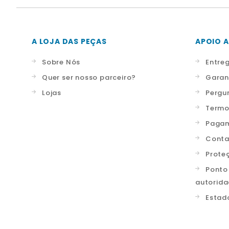
A LOJA DAS PEÇAS
APOIO A
Sobre Nós
Entre
Quer ser nosso parceiro?
Garan
Lojas
Pergu
Termo
Pagam
Conta
Prote
Ponto
autorid
Estad