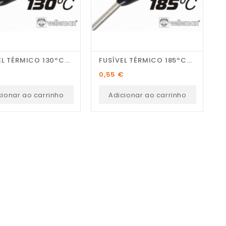
L TÉRMICO 130ºC...
FUSÍVEL TÉRMICO 185ºC...
F
Preço
P
0,55 €
0
cionar ao carrinho
Adicionar ao carrinho