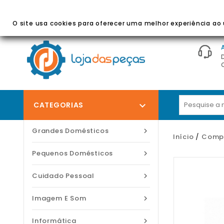
BEM-VINDO À LOJA DAS PEÇAS
- Peças E Acessórios
O site usa cookies para oferecer uma melhor experiência ao u
CATEGORIAS

Grandes Domésticos

Início
Compo
Pequenos Domésticos

Cuidado Pessoal

Imagem E Som

Informática
