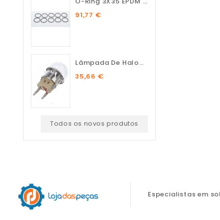
O-Ring 3X35 EPDM 75 SH (10...
91,77 €
Lâmpada De Halogénio...
35,66 €
Todos os novos produtos
Especialistas em s