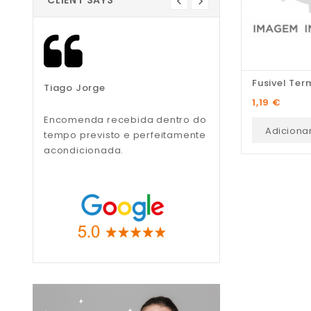
CLIENT SAYS
Fusivel Term
Tiago Jorge
Liliana Teixeira
Preço
1,19 €
Encomenda recebida dentro do
Recomendo, muito
Adiciona
tempo previsto e perfeitamente
profissionais.
acondicionada.