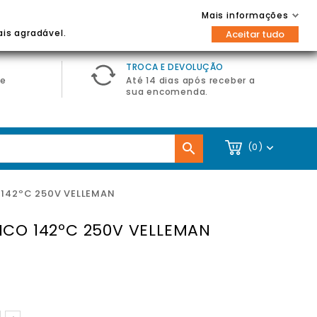
Contacte-nos
Entrar / Registar
Mais informações

ais agradável.
Aceitar tudo
TROCA E DEVOLUÇÃO
de
Até 14 dias após receber a
sua encomenda.

(0)

 142ºC 250V VELLEMAN
ICO 142ºC 250V VELLEMAN