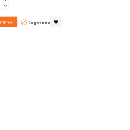

rrinho
Esgotado