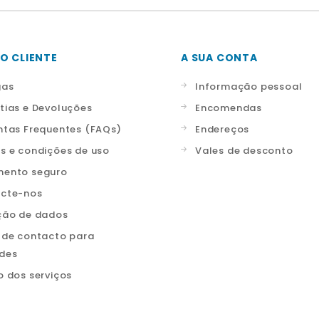
O CLIENTE
A SUA CONTA
gas
Informação pessoal
tias e Devoluções
Encomendas
ntas Frequentes (FAQs)
Endereços
s e condições de uso
Vales de desconto
ento seguro
cte-nos
ção de dados
 de contacto para
ades
o dos serviços