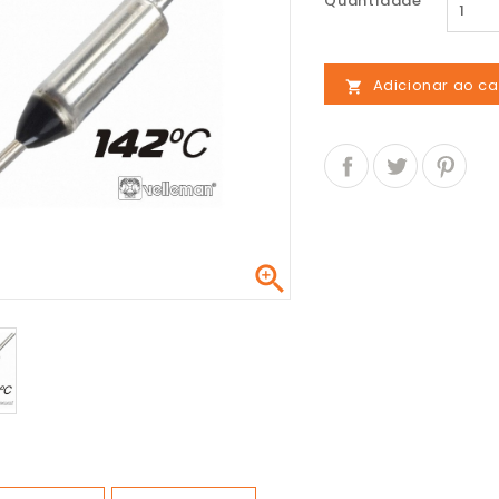
Quantidade
Adicionar ao ca

