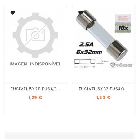
FUSÍVEL 5X20 FUSÃO...
FUSÍVEL 6X32 FUSÃO...
Preço
Preço
1,29 €
1,60 €